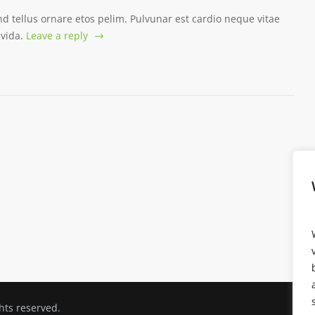
end tellus ornare etos pelim. Pulvunar est cardio neque vitae
vida.
Leave a reply
ights reserved.