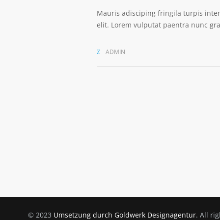
Mauris adisciping fringila turpis int
elit. Lorem vulputat paentra nunc gra
ADMIN
© 2023
Umsetzung durch Goldwerk Designagentur
. All r